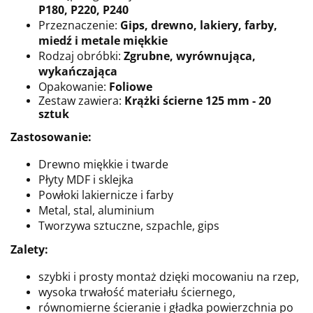
P180, P220, P240
Przeznaczenie:
Gips, drewno, lakiery, farby,
miedź i metale miękkie
Rodzaj obróbki:
Zgrubne, wyrównująca,
wykańczająca
Opakowanie:
Foliowe
Zestaw zawiera:
Krążki ścierne 125 mm - 20
sztuk
Zastosowanie:
Drewno miękkie i twarde
Płyty MDF i sklejka
Powłoki lakiernicze i farby
Metal, stal, aluminium
Tworzywa sztuczne, szpachle, gips
Zalety:
szybki i prosty montaż dzięki mocowaniu na rzep,
wysoka trwałość materiału ściernego,
równomierne ścieranie i gładka powierzchnia po