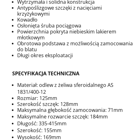
Wytrzymała i solidna konstrukcja
Antypoślizgowe szczęki z nacięciami
krzyżykowymi
Kowadło
Osłonięta śruba pociągowa
Powierzchnia pokryta niebieskim lakierem
młotkowym
Obrotowa podstawa z możliwością zamocowania
do blatu
Długi okres eksploatacji
SPECYFIKACJA TECHNICZNA
Materiał: odlew z żeliwa sferoidalnego AS
1831/400-12
Rozmiar: 125mm
Szerokość szczęk: 128mm
Maksymalna głębokość zamocowania: 71mm
Maksymalne rozwarcie szczęk: 184mm
Długość: 335-415mm
Szerokość: 155mm
Wysokość: 169mm