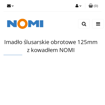
(
0
)
Zaloguj się
Zarejestruj się
Dodaj zgłoszenie
Imadło ślusarskie obrotowe 125mm
z kowadłem NOMI