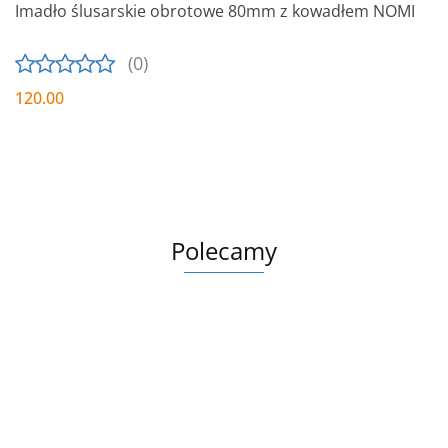
Imadło ślusarskie obrotowe 80mm z kowadłem NOMI
(0)
120.00
Polecamy
Miara
Wiert
zwijana
Opaski
Imadło
do sz
Opaski