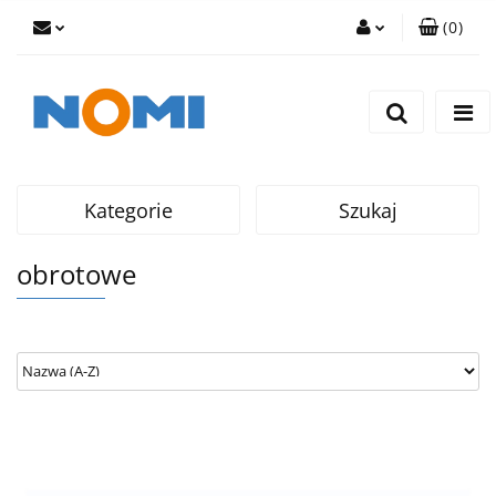
(
0
)
Zaloguj się
Zarejestruj się
Dodaj zgłoszenie
Kategorie
Szukaj
obrotowe