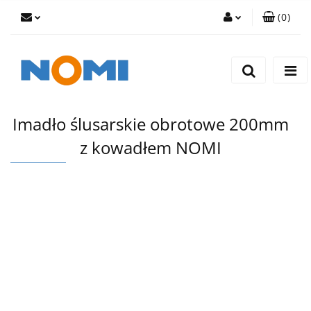
(
0
)
Zaloguj się
Zarejestruj się
Dodaj zgłoszenie
Imadło ślusarskie obrotowe 200mm
z kowadłem NOMI