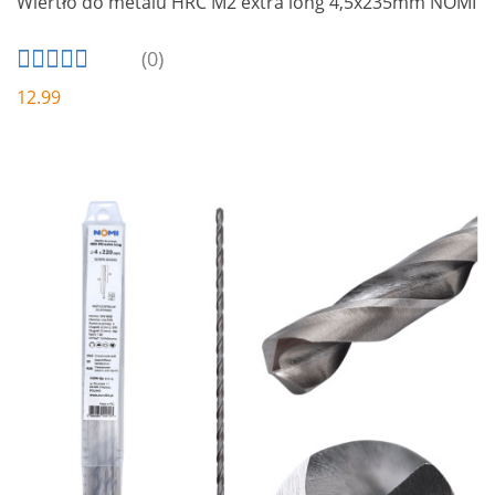
Wiertło do metalu HRC M2 extra long 4,5x235mm NOMI
(0)
12.99