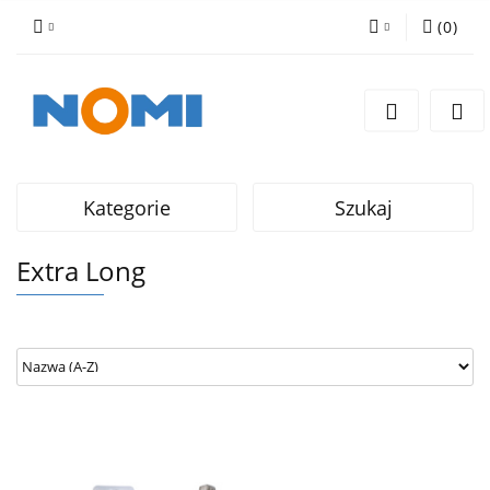
(
0
)
Zaloguj się
Zarejestruj się
Dodaj zgłoszenie
Kategorie
Szukaj
Extra Long